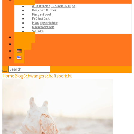
Rezepte
Aufstriche, Soßen & Dips
Beikost & Brei
Fingerfood
Frühstück
Hauptgerichte
Naschereien
Salate
Kontakt
LOGIN
Home
Blog
Schwangerschaftsbericht