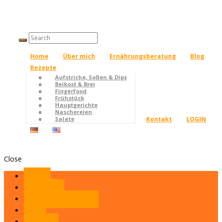
Home
Über mich
Ernährungsberatung
Blog
Rezepte
Aufstriche, Soßen & Dips
Beikost & Brei
Fingerfood
Frühstück
Hauptgerichte
Naschereien
Kontakt
LOGIN
Salate
Close
Home
Über mich
Ernährungsberatung
Blog