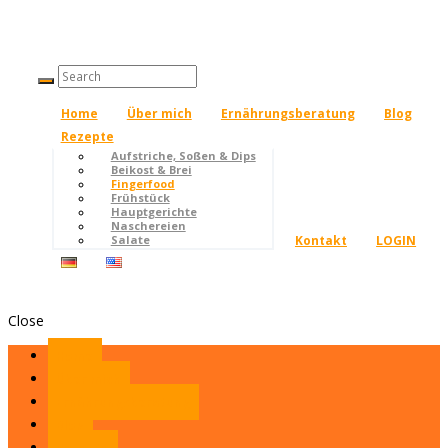
Home
Über mich
Ernährungsberatung
Blog
Rezepte
Aufstriche, Soßen & Dips
Beikost & Brei
Fingerfood
Frühstück
Hauptgerichte
Naschereien
Kontakt
LOGIN
Salate
Close
Home
Über mich
Ernährungsberatung
Blog