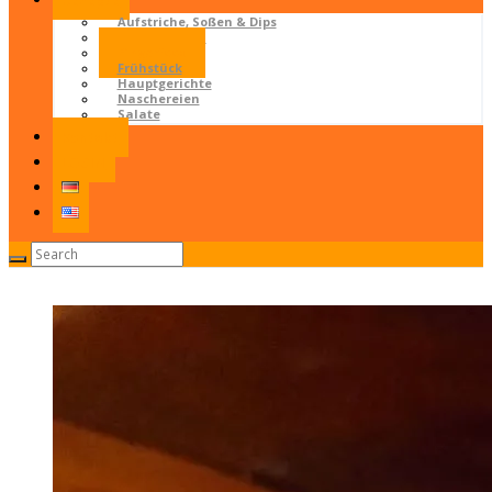
Rezepte
Aufstriche, Soßen & Dips
Beikost & Brei
Fingerfood
Frühstück
Hauptgerichte
Naschereien
Salate
Kontakt
LOGIN