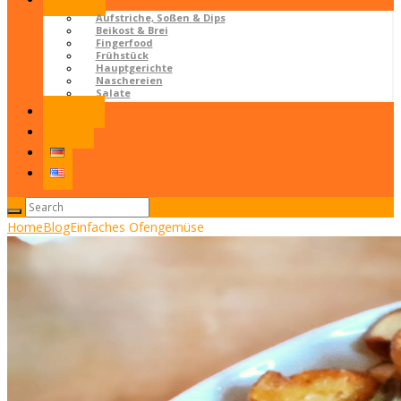
Rezepte
Aufstriche, Soßen & Dips
Beikost & Brei
Fingerfood
Frühstück
Hauptgerichte
Naschereien
Salate
Kontakt
LOGIN
Home
Blog
Einfaches Ofengemüse