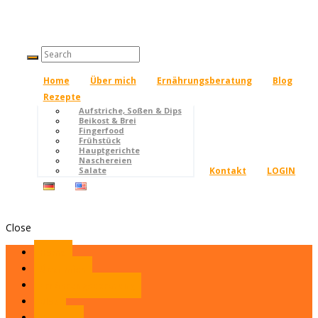
Home
Über mich
Ernährungsberatung
Blog
Rezepte
Aufstriche, Soßen & Dips
Beikost & Brei
Fingerfood
Frühstück
Hauptgerichte
Naschereien
Kontakt
LOGIN
Salate
Close
Home
Über mich
Ernährungsberatung
Blog