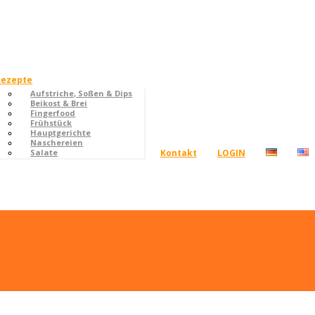
Rezepte
Aufstriche, Soßen & Dips
Beikost & Brei
Fingerfood
Frühstück
Hauptgerichte
Naschereien
Kontakt
LOGIN
Salate