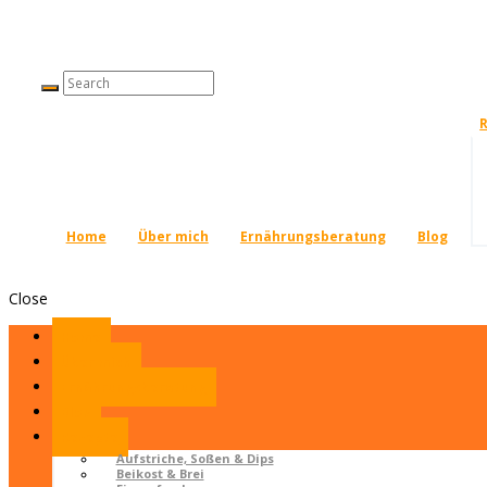
Home
Über mich
Ernährungsberatung
Blog
Close
Home
Über mich
Ernährungsberatung
Blog
Rezepte
Aufstriche, Soßen & Dips
Beikost & Brei