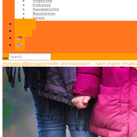
Fingerfood
Frühstück
Hauptgerichte
Naschereien
Salate
Kontakt
LOGIN
Home
Blog
Elternsache
Kinder und Wachstum – Kann vegane Ernährun