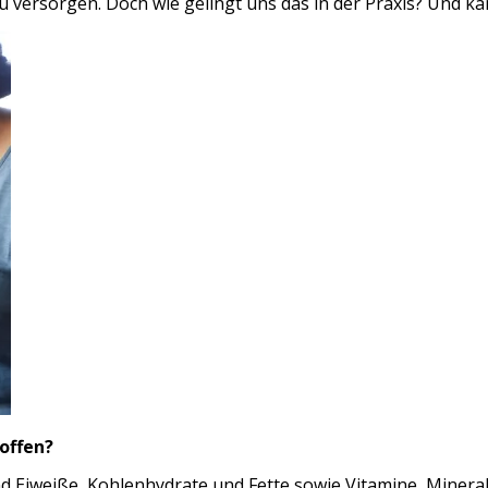
zu versorgen. Doch wie gelingt uns das in der Praxis? Und ka
offen?
d Eiweiße, Kohlenhydrate und Fette sowie Vitamine, Minera