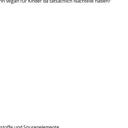
nn vegan für Kinder da tatsächlich Nachteile haben?
lstoffe und Spurenelemente.