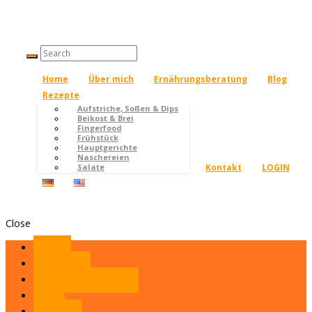
Home
Über mich
Ernährungsberatung
Blog
Rezepte
Aufstriche, Soßen & Dips
Beikost & Brei
Fingerfood
Frühstück
Hauptgerichte
Naschereien
Kontakt
LOGIN
Salate
Close
Home
Über mich
Ernährungsberatung
Blog