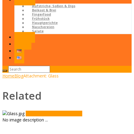
Rezepte
Aufstriche, Soßen & Dips
Beikost & Brei
Fingerfood
Frühstück
Hauptgerichte
Naschereien
Salate
Kontakt
LOGIN
Home
Blog
Attachment: Glass
Related
Previous item
11
Next item
1
No image description ...