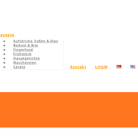
Rezepte
Aufstriche, Soßen & Dips
Beikost & Brei
Fingerfood
Frühstück
Hauptgerichte
Naschereien
Kontakt
LOGIN
Salate