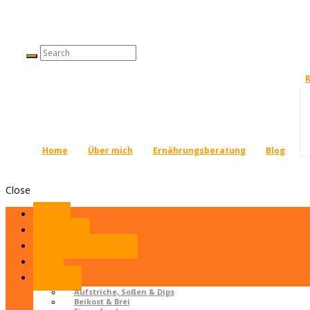
Home
Über mich
Ernährungsberatung
Blog
Close
Home
Über mich
Ernährungsberatung
Blog
Rezepte
Aufstriche, Soßen & Dips
Beikost & Brei