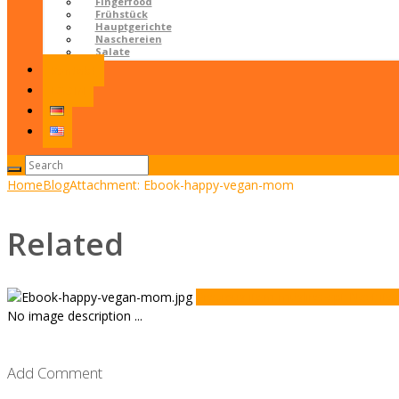
Fingerfood
Frühstück
Hauptgerichte
Naschereien
Salate
Kontakt
LOGIN
Home
Blog
Attachment: Ebook-happy-vegan-mom
Related
Previous item
müslirezept
Next it
No image description ...
Add Comment