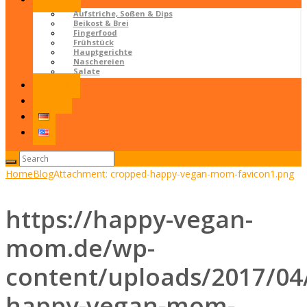
Rezepte
Aufstriche, Soßen & Dips
Beikost & Brei
Fingerfood
Frühstück
Hauptgerichte
Naschereien
Salate
Kontakt
LOGIN
Home
Blog
Attachment: cropped-happy-vegan-mom-favicon1.png
https://happy-vegan-
mom.de/wp-
content/uploads/2017/04
happy-vegan-mom-