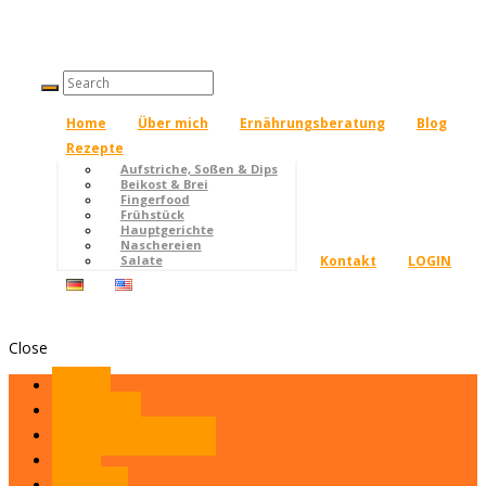
Home
Über mich
Ernährungsberatung
Blog
Rezepte
Aufstriche, Soßen & Dips
Beikost & Brei
Fingerfood
Frühstück
Hauptgerichte
Naschereien
Kontakt
LOGIN
Salate
Close
Home
Über mich
Ernährungsberatung
Blog