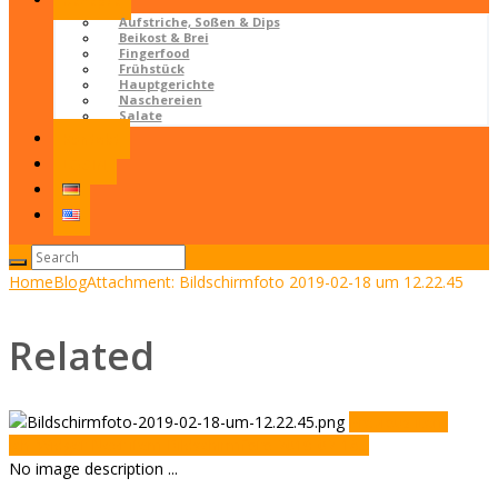
Rezepte
Aufstriche, Soßen & Dips
Beikost & Brei
Fingerfood
Frühstück
Hauptgerichte
Naschereien
Salate
Kontakt
LOGIN
Home
Blog
Attachment: Bildschirmfoto 2019-02-18 um 12.22.45
Related
Previous item
Ich_Widget
Next item
Bildschirmfoto 2019-02-18...
No image description ...