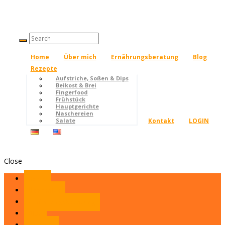
Home
Über mich
Ernährungsberatung
Blog
Rezepte
Aufstriche, Soßen & Dips
Beikost & Brei
Fingerfood
Frühstück
Hauptgerichte
Naschereien
Kontakt
LOGIN
Salate
Close
Home
Über mich
Ernährungsberatung
Blog