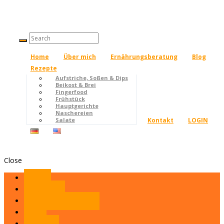
Home
Über mich
Ernährungsberatung
Blog
Rezepte
Aufstriche, Soßen & Dips
Beikost & Brei
Fingerfood
Frühstück
Hauptgerichte
Naschereien
Kontakt
LOGIN
Salate
Close
Home
Über mich
Ernährungsberatung
Blog