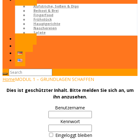
Rezepte
Aufstriche, Soßen & Dips
Beikost & Brei
Fingerfood
Frühstück
Hauptgerichte
Naschereien
Salate
Kontakt
LOGIN
Home
MODUL 1 – GRUNDLAGEN SCHAFFEN
Dies ist geschützter Inhalt. Bitte melden Sie sich an, um
ihn anzusehen.
Benutzername
Kennwort
Eingeloggt bleiben